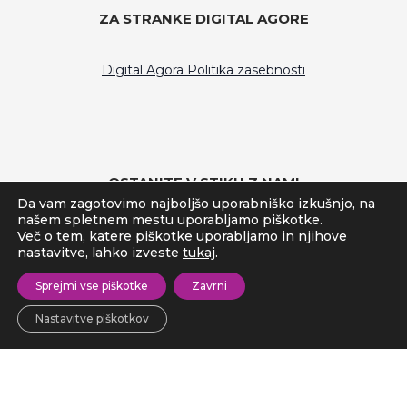
ZA STRANKE DIGITAL AGORE
Digital Agora Politika zasebnosti
OSTANITE V STIKU Z NAMI
Da vam zagotovimo najboljšo uporabniško izkušnjo, na
našem spletnem mestu uporabljamo piškotke.
Več o tem, katere piškotke uporabljamo in njihove
Facebook
nastavitve, lahko izveste
tukaj
.
Linkedin
Sprejmi vse piškotke
Zavrni
Nastavitve piškotkov
© 2026 - Digital Agora
Varstvo osebnih podatkov
Politika zasebnosti