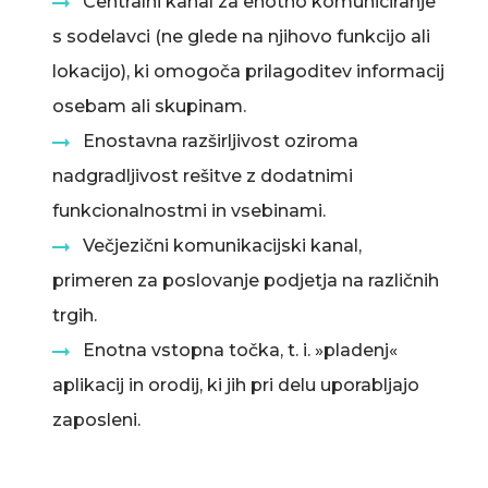
Centralni kanal za enotno komuniciranje
s sodelavci (ne glede na njihovo funkcijo ali
lokacijo), ki omogoča prilagoditev informacij
osebam ali skupinam.
Enostavna razširljivost oziroma
nadgradljivost rešitve z dodatnimi
funkcionalnostmi in vsebinami.
Večjezični komunikacijski kanal,
primeren za poslovanje podjetja na različnih
trgih.
Enotna vstopna točka, t. i. »pladenj«
aplikacij in orodij, ki jih pri delu uporabljajo
zaposleni.