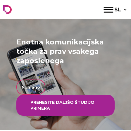
Digital Agora
SL
Enotna komunikacijska
točka za prav vsakega
zaposlenega
Nomago
PRENESITE DALJŠO ŠTUDIJO
PRIMERA