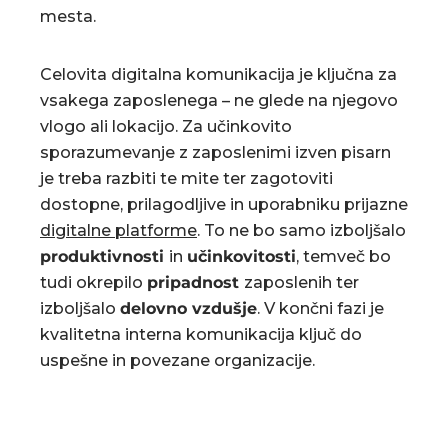
mesta.
Celovita digitalna komunikacija je ključna za
vsakega zaposlenega – ne glede na njegovo
vlogo ali lokacijo. Za učinkovito
sporazumevanje z zaposlenimi izven pisarn
je treba razbiti te mite ter zagotoviti
dostopne, prilagodljive in uporabniku prijazne
digitalne platforme
. To ne bo samo izboljšalo
produktivnosti
in
učinkovitosti
, temveč bo
tudi okrepilo
pripadnost
zaposlenih ter
izboljšalo
delovno vzdušje
. V končni fazi je
kvalitetna interna komunikacija ključ do
uspešne in povezane organizacije.