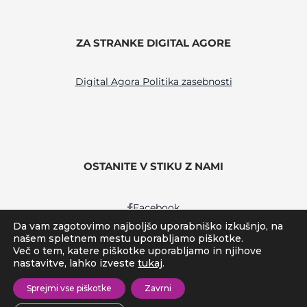
ZA STRANKE DIGITAL AGORE
Digital Agora Politika zasebnosti
OSTANITE V STIKU Z NAMI
Facebook
Da vam zagotovimo najboljšo uporabniško izkušnjo, na
Linkedin
našem spletnem mestu uporabljamo piškotke.
Več o tem, katere piškotke uporabljamo in njihove
nastavitve, lahko izveste
tukaj
.
Sprejmi vse piškotke
Zavrni
© 2026 - Digital Agora
Varstvo osebnih podatkov